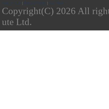
Term of Use
|
Privacy Policy
|
Site Map
Copyright(C)
2026 All righ
ute Ltd.